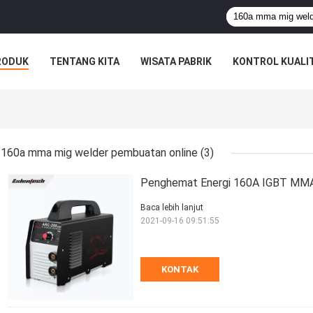
RODUK
TENTANG KITA
WISATA PABRIK
KONTROL KUALI
160a mma mig welder pembuatan online
(3)
Penghemat Energi 160A IGBT MMA 
Baca lebih lanjut
2021-09-16 09:51:55
KONTAK