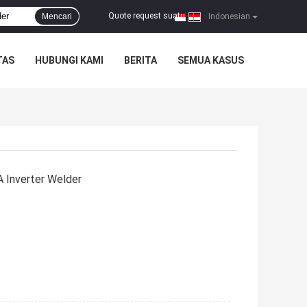
Quote request suatu
Mencari
|
Indonesian
TAS
HUBUNGI KAMI
BERITA
SEMUA KASUS
Inverter Welder