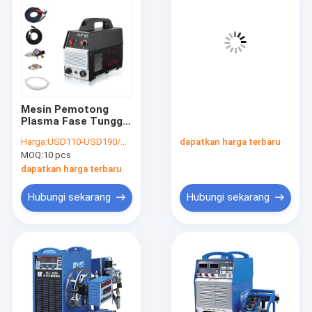
Mesin Pemotong
Plasma Fase Tunggal
Portabel 40A
Harga:
USD110-USD190/PC
dapatkan harga terbaru
MOSFET inverter
MOQ:
10 pcs
dapatkan harga terbaru
Hubungi sekarang
Hubungi sekarang