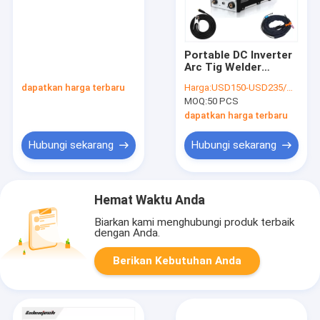
Portable DC Inverter
Arc Tig Welder
300Amp Tig Welding
dapatkan harga terbaru
Harga:
USD150-USD235/PC
Equipment
MOQ:
50 PCS
dapatkan harga terbaru
Hubungi sekarang
Hubungi sekarang
Hemat Waktu Anda
Biarkan kami menghubungi produk terbaik
dengan Anda.
Berikan Kebutuhan Anda