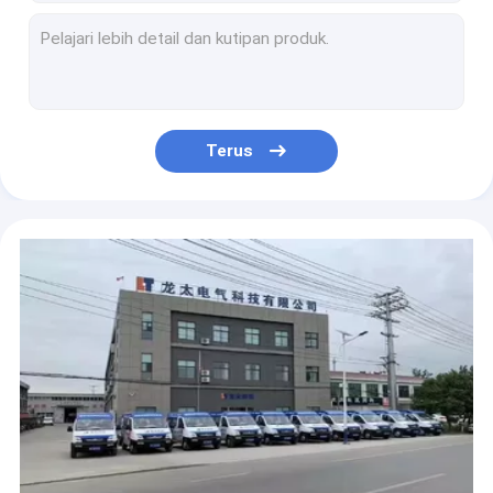
Single PCB Arc 200 Igbt Inverter Welder Dengan Tabung Untuk Baja Ringan
Tiga Fase Portabel 400Amp Igbt Inverter Mig Welder Siklus Tugas Tinggi
Arc 120A Inverter Kecil Inverter Stick Welder Hand Held Anti Stick
ARC 160A IGBT Hand Held Welding Machine Fase Tunggal 60Hz 50Hz
Tiga Fase 380V IGBT Inverter Welder Arc 400A Dengan Generator
Terus
Anti Tongkat 130V 560V IGBT Inverter Welder 400A Dengan Generator
ODM 130V 560V Input Igbt Mig Welder Mesin Las MMA 400 Amp
Anti Fluktuasi IGBT Inverter Welder 500A Electrode 5.0mm Welding Rod Machine
500amp Modul IGBT Inverter Welder Mesin Las Busur Tiga Papan
Tugas Berat IGBT Inverter Welder ARC 600A Stick Electrode Welding Machine