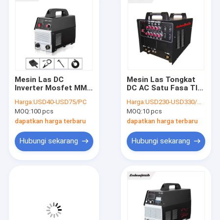
Mesin Las DC
Mesin Las Tongkat
Inverter Mosfet MMA
DC AC Satu Fasa TIG
200 Kontrol PWM
200 Amp Inverter
Harga:
USD40-USD75/PC
Harga:
USD230-USD330/PC
Fase Tunggal 220v
Welder
MOQ:
100 pcs
MOQ:
10 pcs
dapatkan harga terbaru
dapatkan harga terbaru
Hubungi sekarang
Hubungi sekarang