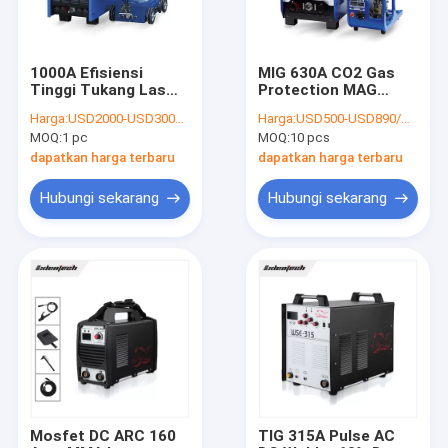
1000A Efisiensi
MIG 630A CO2 Gas
Tinggi Tukang Las
Protection MAG
Busur Terendam
Welding Machine
Harga:
USD2000-USD3000/PC
Harga:
USD500-USD890/PC
Perlindungan
Untuk Kawat 1.2mm
MOQ:
1 pc
MOQ:
10 pcs
Tegangan Lebih 60Hz
1.6mm
dapatkan harga terbaru
dapatkan harga terbaru
Hubungi sekarang
Hubungi sekarang
Rumah
Produk
Tentang kita
Mosfet DC ARC 160
TIG 315A Pulse AC