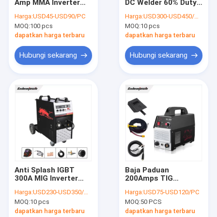
Amp MMA Inverter
DC Welder 60% Duty
Wisata pabrik
Welder Over Current
Cycle Over Current
Harga:
USD45-USD90/PC
Harga:
USD300-USD450/PC
Protection
Protection
MOQ:
100 pcs
MOQ:
10 pcs
Kontrol kualitas
dapatkan harga terbaru
dapatkan harga terbaru
Hubungi kami
Hubungi sekarang
Hubungi sekarang
Berita
Semua Kasus
Tukang Las Inverter MMA
404 Not Found
Anti Splash IGBT
Baja Paduan
300A MIG Inverter
200Amps TIG
Tukang Las Inverter MIG
Welder Untuk Kawat
Welding Machine
Harga:
USD230-USD350/PC
Harga:
USD75-USD120/PC
Roll 17kg
220V ISO9001
Mesin Las TIG
MOQ:
10 pcs
MOQ:
50 PCS
Disetujui
dapatkan harga terbaru
dapatkan harga terbaru