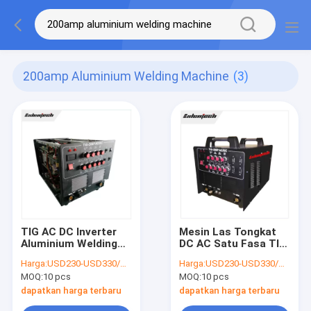
200amp Aluminium Welding Machine
(3)
TIG AC DC Inverter
Mesin Las Tongkat
Aluminium Welding
DC AC Satu Fasa TIG
Machine 200 Amp
200 Amp Inverter
Harga:
USD230-USD330/PC
Harga:
USD230-USD330/PC
Remote Foot Control
Welder
MOQ:
10 pcs
MOQ:
10 pcs
dapatkan harga terbaru
dapatkan harga terbaru