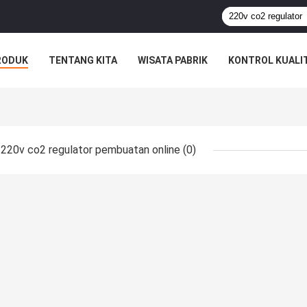
RODUK
TENTANG KITA
WISATA PABRIK
KONTROL KUALI
220v co2 regulator pembuatan online
(0)