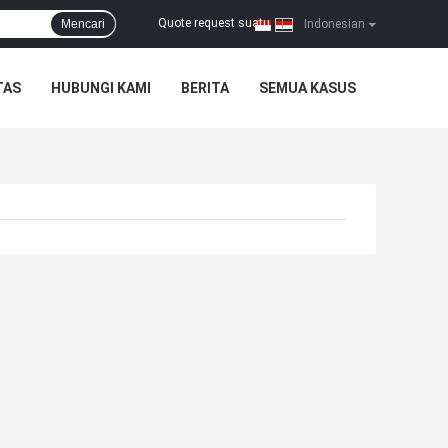
Quote request suatu
Mencari
|
Indonesian
TAS
HUBUNGI KAMI
BERITA
SEMUA KASUS