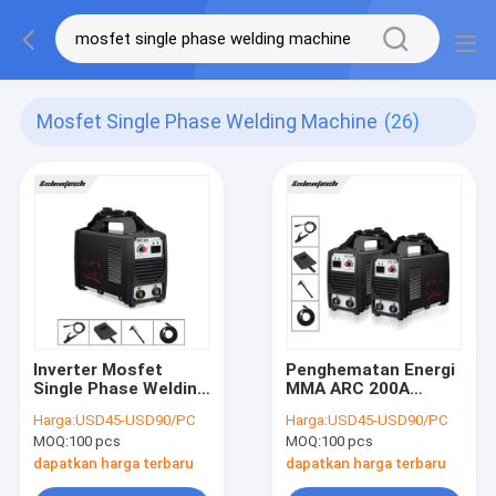
Mosfet Single Phase Welding Machine
(26)
Inverter Mosfet
Penghematan Energi
Single Phase Welding
MMA ARC 200A
Machine 200A ARC
Inverter Welder
Harga:
USD45-USD90/PC
Harga:
USD45-USD90/PC
Portable
Mosfet Fase Tunggal
MOQ:
100 pcs
MOQ:
100 pcs
220V
dapatkan harga terbaru
dapatkan harga terbaru