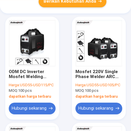
Berikan Kebutuhan Anda
ODM DC Inverter
Mosfet 220V Single
Mosfet Welding
Phase Welder ARC
Machine 200 Amp
200A Inverter DC
Harga:
USD55-USD115/PC
Harga:
USD55-USD105/PC
Fase Tunggal Untuk
Siklus Tugas Tinggi
MOQ:
100 pcs
MOQ:
100 pcs
Batang 3.2mm
dapatkan harga terbaru
dapatkan harga terbaru
Hubungi sekarang
Hubungi sekarang