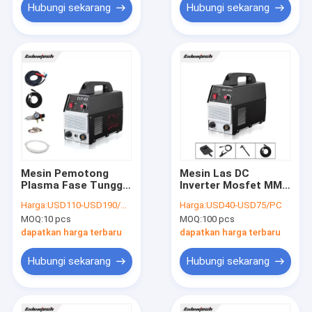
Hubungi sekarang
Hubungi sekarang
Mesin Pemotong
Mesin Las DC
Plasma Fase Tunggal
Inverter Mosfet MMA
Portabel 40A
200 Kontrol PWM
Harga:
USD110-USD190/PC
Harga:
USD40-USD75/PC
MOSFET inverter
Fase Tunggal 220v
MOQ:
10 pcs
MOQ:
100 pcs
dapatkan harga terbaru
dapatkan harga terbaru
Hubungi sekarang
Hubungi sekarang