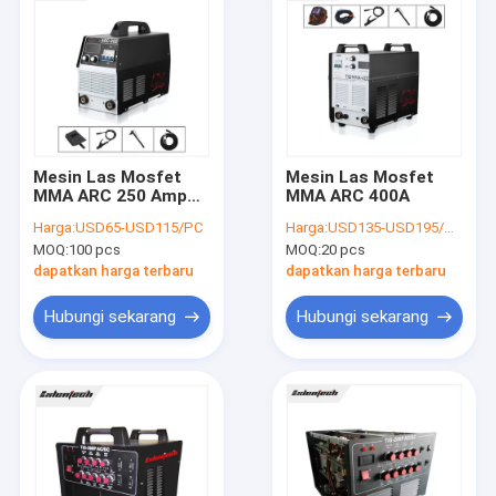
Mesin Las Mosfet
Mesin Las Mosfet
MMA ARC 250 Amp
MMA ARC 400A
Fase Tunggal 220V
Harga:
USD65-USD115/PC
Harga:
USD135-USD195/PC
Untuk Batang 4.0mm
MOQ:
100 pcs
MOQ:
20 pcs
dapatkan harga terbaru
dapatkan harga terbaru
Hubungi sekarang
Hubungi sekarang
Rumah
Produk
Tentang kita