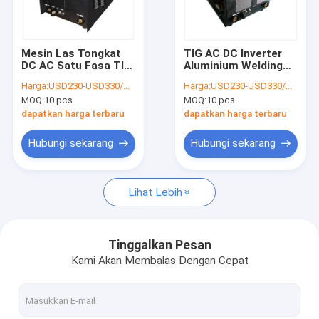
Wisata pabrik
Kontrol kualitas
Mesin Las Tongkat
TIG AC DC Inverter
DC AC Satu Fasa TIG
Aluminium Welding
Hubungi kami
200 Amp Inverter
Machine 200 Amp
Harga:
USD230-USD330/PC
Harga:
USD230-USD330/PC
Welder
Remote Foot Control
MOQ:
10 pcs
MOQ:
10 pcs
Berita
dapatkan harga terbaru
dapatkan harga terbaru
Semua Kasus
Hubungi sekarang
Hubungi sekarang
Lihat Lebih
Tukang Las Inverter MMA
404 Not Found
Tinggalkan Pesan
Kami Akan Membalas Dengan Cepat
Tukang Las Inverter MIG
Mesin Las TIG