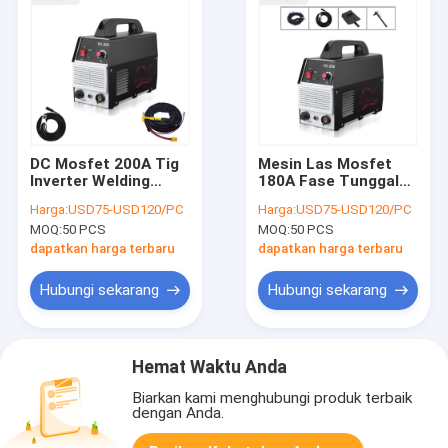
DC Mosfet 200A Tig
Mesin Las Mosfet
Inverter Welding
180A Fase Tunggal
Machine Untuk
60Hz Untuk
Harga:
USD75-USD120/PC
Harga:
USD75-USD120/PC
Stainless Steel
Pengelasan SS
MOQ:
50 PCS
MOQ:
50 PCS
dapatkan harga terbaru
dapatkan harga terbaru
Hubungi sekarang
Hubungi sekarang
Hemat Waktu Anda
Biarkan kami menghubungi produk terbaik
dengan Anda.