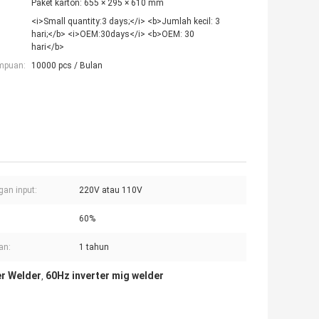
Paket karton: 655 × 295 × 610 mm
<i>Small quantity:3 days;</i> <b>Jumlah kecil: 3
hari;</b> <i>OEM:30days</i> <b>OEM: 30
hari</b>
mpuan:
10000 pcs / Bulan
an input:
220V atau 110V
60%
an:
1 tahun
er Welder
60Hz inverter mig welder
,