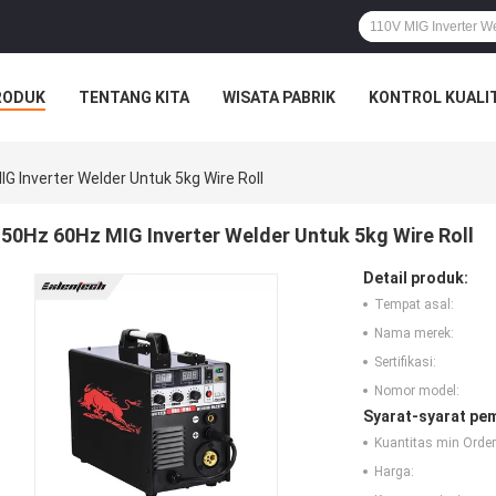
RODUK
TENTANG KITA
WISATA PABRIK
KONTROL KUALI
G Inverter Welder Untuk 5kg Wire Roll
50Hz 60Hz MIG Inverter Welder Untuk 5kg Wire Roll
Detail produk:
Tempat asal:
Nama merek:
Sertifikasi:
Nomor model:
Syarat-syarat pe
Kuantitas min Order
Harga: