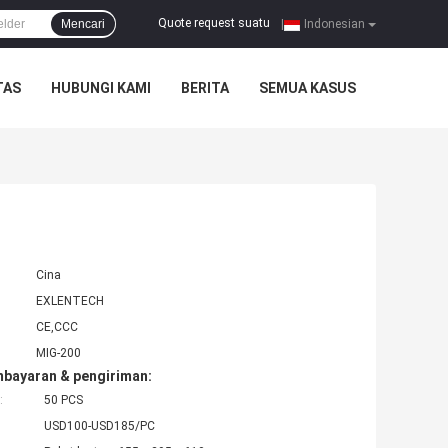
Quote request suatu
Mencari
|
Indonesian
TAS
HUBUNGI KAMI
BERITA
SEMUA KASUS
Cina
EXLENTECH
CE,CCC
MIG-200
mbayaran & pengiriman:
:
50 PCS
USD100-USD185/PC