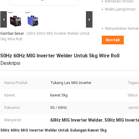
Kemasan rincian:
Waktu pengiriman:
Menyediakan kema
Gambar besar :
50Hz 60Hz MIG Inverter Welder Untuk
5kg Wire Roll
Kontak
50Hz 60Hz MIG Inverter Welder Untuk 5kg Wire Roll
Deskripsi
Nama Produk:
Tukang Las MIG Inverter
Tegang
Kawat:
kawat 5kg
Siklus:
frekuensi:
50 / 60Hz
Jamin
60Hz MIG Inverter Welder
50Hz MIG Invert
Menyoroti:
,
50Hz 60Hz MIG Inverter Welder Untuk Gulungan Kawat 5kg