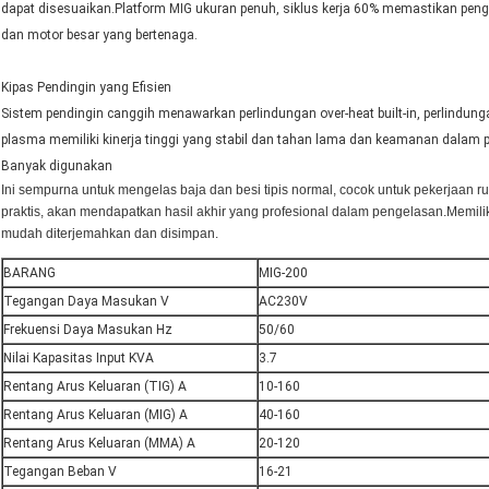
dapat disesuaikan.Platform MIG ukuran penuh, siklus kerja 60% memastikan peng
dan motor besar yang bertenaga.
Kipas Pendingin yang Efisien
Sistem pendingin canggih menawarkan perlindungan over-heat built-in, perlindung
plasma memiliki kinerja tinggi yang stabil dan tahan lama dan keamanan dalam p
Banyak digunakan
Ini sempurna untuk mengelas baja dan besi tipis normal, cocok untuk pekerjaan
praktis, akan mendapatkan hasil akhir yang profesional dalam pengelasan.Memili
mudah diterjemahkan dan disimpan.
BARANG
MIG-200
Tegangan Daya Masukan V
AC230V
Frekuensi Daya Masukan Hz
50/60
Nilai Kapasitas Input KVA
3.7
Rentang Arus Keluaran (TIG) A
10-160
Rentang Arus Keluaran (MIG) A
40-160
Rentang Arus Keluaran (MMA) A
20-120
Tegangan Beban V
16-21