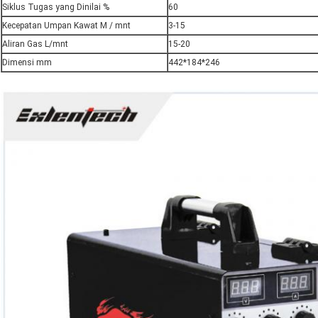
Siklus Tugas yang Dinilai %
60
Kecepatan Umpan Kawat M / mnt
3-15
Aliran Gas L/mnt
15-20
Dimensi mm
442*184*246