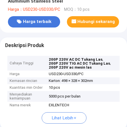
Aluminium Stainless Steel
Harga：USD230-USD330/PC
MOQ：10 pcs
Harga terbaik
Hubungi sekarang
Deskripsi Produk
,
200P 220V AC DC Tukang Las
Cahaya Tinggi
,
200P 220V TIG AC DC Tukang Las
200P 220V ac mesin las
Harga
USD230-USD330/PC
Kemasan rincian
Karton: 498 × 328 × 302mm
Kuantitas min Order
10 pcs
Menyediakan
5000 pcs per bulan
kemampuan
Nama merek
EXLENTECH
Lihat Lebih