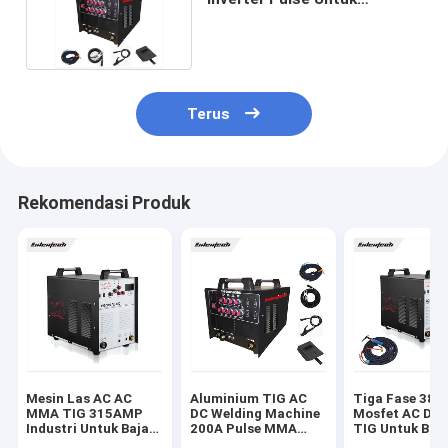
Aluminium Stainless Steel
Terus
Rekomendasi Produk
Mesin Las AC AC
Aluminium TIG AC
Tiga Fase 380
MMA TIG 315AMP
DC Welding Machine
Mosfet AC DC 
Industri Untuk Baja
200A Pulse MMA
TIG Untuk Baj
Dan Aluminium
Function
Karbon