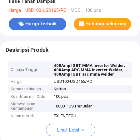
Fase Tahan Dampak
Harga：USD100-USD165/PC
MOQ：100 pcs
Harga terbaik
Hubungi sekarang
Deskripsi Produk
,
400Amp IGBT MMA Inverter Welder
Cahaya Tinggi
,
400Amp ARC MMA Inverter Welder
400Amp IGBT arc mma welder
Harga
USD100-USD165/PC
Kemasan rincian
Karton
Kuantitas min Order
100 pcs
Menyediakan
10000 PCS Per Bulan
kemampuan
Nama merek
EXLENTECH
Lihat Lebih