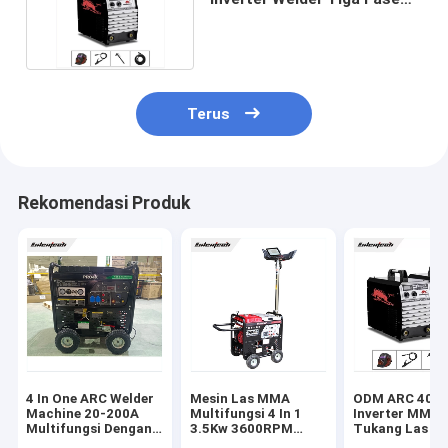
Tahan Dampak
Terus
Rekomendasi Produk
4 In One ARC Welder
Mesin Las MMA
ODM ARC 400A
Machine 20-200A
Multifungsi 4 In 1
Inverter MMA
Multifungsi Dengan
3.5Kw 3600RPM
Tukang Las T
Generator Bensin
Dengan Lampu LED
Debu Konsums