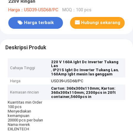
220V Ringan
Harga：USD39-USD68/PC
MOQ：100 pcs
Harga terbaik
Hubungi sekarang
Deskripsi Produk
220 V 160A Igbt Dc Inverter Tukang
Las
Cahaya Tinggi
,
,
IP21S Igbt Dc Inverter Tukang Las
160Amp Igbt mesin las genggam
Harga
USD39-USD68/PC
Carton: 360x300x110mm;
Karton:
Kemasan rincian
360x300x110mm;
2300pcs in 20ft
container,5600pcs in
Kuantitas min Order
100 pcs
Menyediakan
kemampuan
20000 pcs per bulan
Nama merek
EXLENTECH