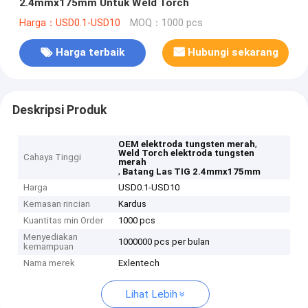
2.4mmx175mm Untuk Weld Torch
Harga：USD0.1-USD10
MOQ：1000 pcs
Harga terbaik
Hubungi sekarang
Deskripsi Produk
,
OEM elektroda tungsten merah
Weld Torch elektroda tungsten
Cahaya Tinggi
merah
,
Batang Las TIG 2.4mmx175mm
Harga
USD0.1-USD10
Kemasan rincian
Kardus
Kuantitas min Order
1000 pcs
Menyediakan
1000000 pcs per bulan
kemampuan
Nama merek
Exlentech
Lihat Lebih