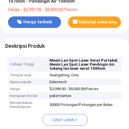
1070nm - Pendingin Air 1080nm
Harga：$2,999.00 - $8,000.00/Pieces
Harga terbaik
Hubungi sekarang
Deskripsi Produk
,
Mesin Las Spot Laser Serat Portabel
Cahaya Tinggi
,
Mesin Las Spot Laser Pendingin Air
tukang las laser serat 1080nm
Tempat asal
Guangdong, Cina
Nama merek
Exlentech
Harga
$2,999.00 - $8,000.00/Pieces
Kemasan rincian
paket karton
Menyediakan
50000 Potongan/Potongan per Bulan
kemampuan
Lihat Lebih