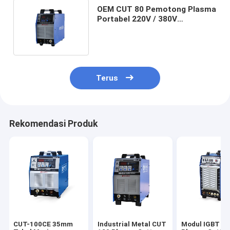
OEM CUT 80 Pemotong Plasma
Portabel 220V / 380V
Pengontrol CNC IGBT DC
Inverter
Terus
Rekomendasi Produk
CUT-100CE 35mm
Industrial Metal CUT
Modul IGBT C