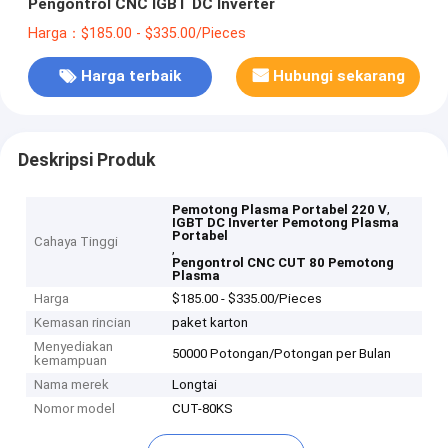
Pengontrol CNC IGBT DC Inverter
Harga：$185.00 - $335.00/Pieces
Harga terbaik
Hubungi sekarang
Deskripsi Produk
,
Pemotong Plasma Portabel 220 V
IGBT DC Inverter Pemotong Plasma
Portabel
Cahaya Tinggi
,
Pengontrol CNC CUT 80 Pemotong
Plasma
Harga
$185.00 - $335.00/Pieces
Kemasan rincian
paket karton
Menyediakan
50000 Potongan/Potongan per Bulan
kemampuan
Nama merek
Longtai
Nomor model
CUT-80KS