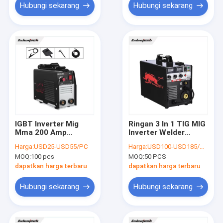
Hubungi sekarang
Hubungi sekarang
IGBT Inverter Mig
Ringan 3 In 1 TIG MIG
Mma 200 Amp
Inverter Welder
Inverter Welder
200amp Perlindungan
Harga:
USD25-USD55/PC
Harga:
USD100-USD185/PC
Siklus Tugas 60%
Arus Lebih
MOQ:
100 pcs
MOQ:
50 PCS
OEM
dapatkan harga terbaru
dapatkan harga terbaru
Hubungi sekarang
Hubungi sekarang