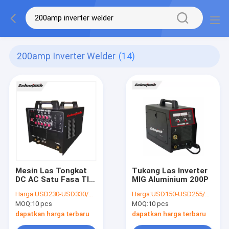
200amp Inverter Welder
(14)
Mesin Las Tongkat
Tukang Las Inverter
DC AC Satu Fasa TIG
MIG Aluminium 200P
200 Amp Inverter
Harga:
USD230-USD330/PC
Harga:
USD150-USD255/PC
Welder
MOQ:
10 pcs
MOQ:
10 pcs
dapatkan harga terbaru
dapatkan harga terbaru