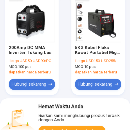
200Amp DC MMA
5KG Kabel Fluks
Inverter Tukang Las
Kawat Portabel Mig
Welder 200amp
Harga:
USD50-USD90/PC
Harga:
USD150-USD255/PC
Fungsi Pulsa Ringan
MOQ:
100 pcs
MOQ:
10 pcs
dapatkan harga terbaru
dapatkan harga terbaru
Hubungi sekarang
Hubungi sekarang
Hemat Waktu Anda
Biarkan kami menghubungi produk terbaik
dengan Anda.