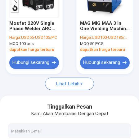
Wisata pabrik
Kontrol kualitas
Mosfet 220V Single
MAG MIG MAA 3 In
Phase Welder ARC
One Welding Machine
Hubungi kami
200A Inverter DC
200A Untuk 5kg Flux
Harga:
USD55-USD105/PC
Harga:
USD100-USD185/PC
Siklus Tugas Tinggi
Cored Wire
MOQ:
100 pcs
MOQ:
50 PCS
Berita
dapatkan harga terbaru
dapatkan harga terbaru
Semua Kasus
Hubungi sekarang
Hubungi sekarang
Lihat Lebih
Tukang Las Inverter MMA
404 Not Found
Tinggalkan Pesan
Kami Akan Membalas Dengan Cepat
Tukang Las Inverter MIG
Mesin Las TIG