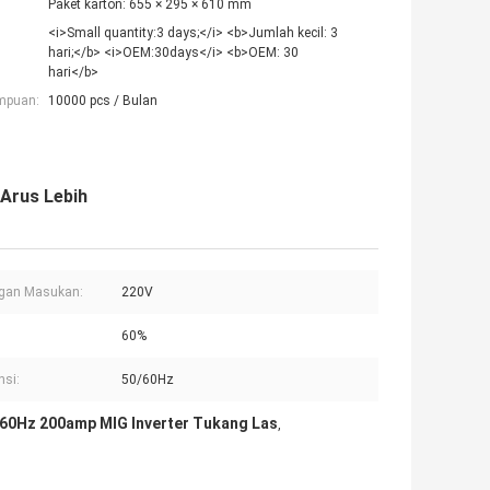
Paket karton: 655 × 295 × 610 mm
<i>Small quantity:3 days;</i> <b>Jumlah kecil: 3
hari;</b> <i>OEM:30days</i> <b>OEM: 30
hari</b>
mpuan:
10000 pcs / Bulan
 Arus Lebih
gan Masukan:
220V
60%
nsi:
50/60Hz
60Hz 200amp MIG Inverter Tukang Las
,