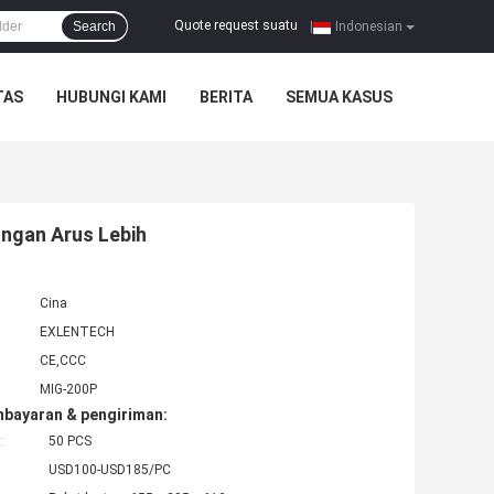
Quote request suatu
Search
|
Indonesian
TAS
HUBUNGI KAMI
BERITA
SEMUA KASUS
ungan Arus Lebih
Cina
EXLENTECH
CE,CCC
MIG-200P
mbayaran & pengiriman:
:
50 PCS
USD100-USD185/PC