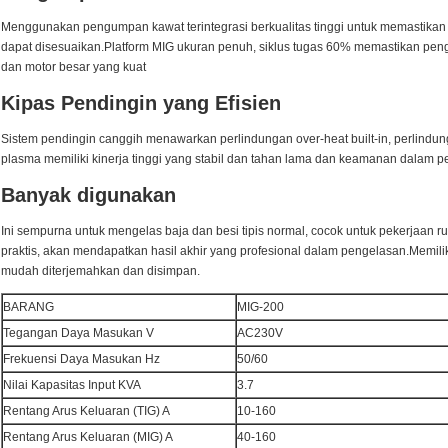
Menggunakan pengumpan kawat terintegrasi berkualitas tinggi untuk memastika
dapat disesuaikan.Platform MIG ukuran penuh, siklus tugas 60% memastikan peng
dan motor besar yang kuat
Kipas Pendingin yang Efisien
Sistem pendingin canggih menawarkan perlindungan over-heat built-in, perlindun
plasma memiliki kinerja tinggi yang stabil dan tahan lama dan keamanan dalam p
Banyak digunakan
Ini sempurna untuk mengelas baja dan besi tipis normal, cocok untuk pekerjaan
praktis, akan mendapatkan hasil akhir yang profesional dalam pengelasan.Memili
mudah diterjemahkan dan disimpan.
BARANG
MIG-200
Tegangan Daya Masukan V
AC230V
Frekuensi Daya Masukan Hz
50/60
Nilai Kapasitas Input KVA
3.7
Rentang Arus Keluaran (TIG) A
10-160
Rentang Arus Keluaran (MIG) A
40-160