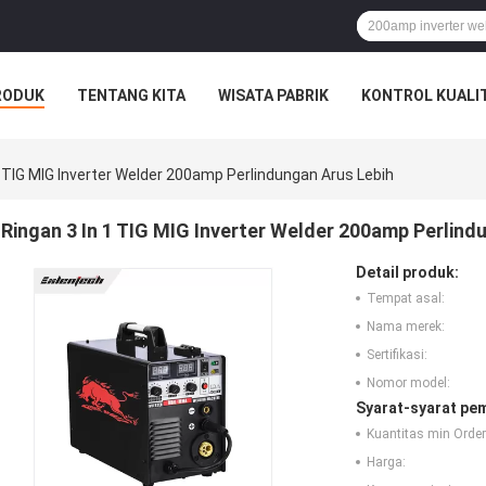
RODUK
TENTANG KITA
WISATA PABRIK
KONTROL KUALI
1 TIG MIG Inverter Welder 200amp Perlindungan Arus Lebih
Ringan 3 In 1 TIG MIG Inverter Welder 200amp Perlind
Detail produk:
Tempat asal:
Nama merek:
Sertifikasi:
Nomor model:
Syarat-syarat pe
Kuantitas min Order
Harga: