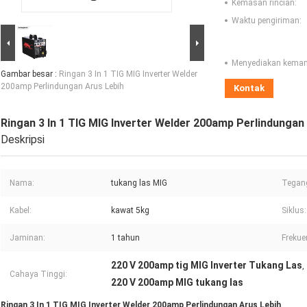
Kemasan rincian:
Waktu pengiriman:
Menyediakan kema
Gambar besar :
Ringan 3 In 1 TIG MIG Inverter Welder
200amp Perlindungan Arus Lebih
Kontak
Ringan 3 In 1 TIG MIG Inverter Welder 200amp Perlindungan
Deskripsi
Nama:
tukang las MIG
Tegan
Kabel:
kawat 5kg
Siklus:
Jaminan:
1 tahun
Frekue
220 V 200amp tig MIG Inverter Tukang Las
,
Cahaya Tinggi:
220 V 200amp MIG tukang las
Ringan 3 In 1 TIG MIG Inverter Welder 200amp Perlindungan Arus Lebih