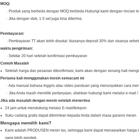
MOQ:
· Produk yang berbeda dengan MOQ berbeda.Hubungi kami dengan rincian leb
· Jika dengan stok, 1-5 set juga bisa diterima.
Pembayaran:
· Pembayaran TT akan lebih disukai: biasanya deposit 30% dan sisanya sebe
waktu pengiriman:
· Sekitar 20 hari setelah konfirmasi pembayaran
Contoh Masalah
Setelah harga dan pesanan dikonfirmasi, kami akan dengan senang hati mengir
Pertama kali menggunakan mesin semacam ini
· Ada manual bahasa Inggris atau video panduan yang menunjukkan cara me
· Jika Anda masih memiliki pertanyaan, silahkan hubungi kami melalui e-mail / 
Jika ada masalah dengan mesin setelah menerima
24 jam untuk mendukung melalui E-mail/telepon
Suku cadang gratis dapat dikirimkan kepada Anda dalam masa garansi mesin.
Mengapa memilih kami?
Kami adalah PRODUSEN mesin las, sehingga kami dapat menawarkan harga dan
yang lebih pendek.