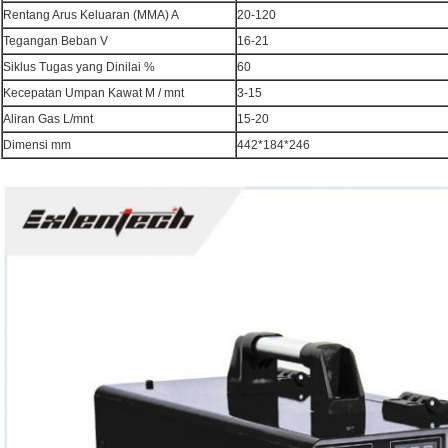
Rentang Arus Keluaran (MMA) A
20-120
Tegangan Beban V
16-21
Siklus Tugas yang Dinilai %
60
Kecepatan Umpan Kawat M / mnt
3-15
Aliran Gas L/mnt
15-20
Dimensi mm
442*184*246