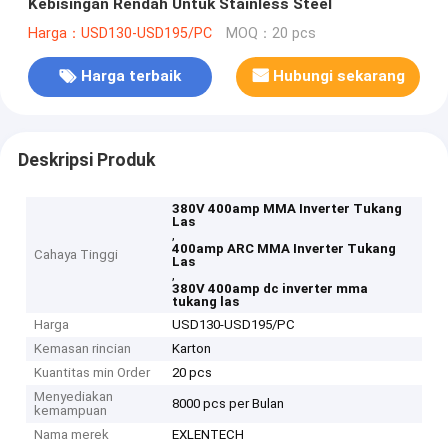
Kebisingan Rendah Untuk Stainless Steel
Harga：USD130-USD195/PC
MOQ：20 pcs
Harga terbaik
Hubungi sekarang
Deskripsi Produk
380V 400amp MMA Inverter Tukang
Las
,
400amp ARC MMA Inverter Tukang
Cahaya Tinggi
Las
,
380V 400amp dc inverter mma
tukang las
Harga
USD130-USD195/PC
Kemasan rincian
Karton
Kuantitas min Order
20 pcs
Menyediakan
8000 pcs per Bulan
kemampuan
Nama merek
EXLENTECH