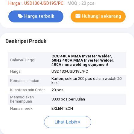
Harga：USD130-USD195/PC
MOQ：20 pcs
Harga terbaik
Hubungi sekarang
Deskripsi Produk
,
CCC 400A MMA Inverter Welder
Cahaya Tinggi
,
60Hz 400A MMA Inverter Welder
400A mma welding equipment
Harga
USD130-USD195/PC
Karton, sekitar 200 pcs dalam wadah 20
Kemasan rincian
kaki
Kuantitas min Order
20 pcs
Menyediakan
8000 pcs per Bulan
kemampuan
Nama merek
EXLENTECH
Lihat Lebih