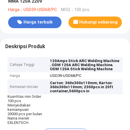
MMA 120A 220V
Harga：USD39-USD68/PC
MOQ：100 pcs
Harga terbaik
Hubungi sekarang
Deskripsi Produk
120Amps Stick ARC Welding Machine
Cahaya Tinggi
,
,
ODM 120A ARC Welding Machine
ODM 120A Stick Welding Machine
Harga
USD39-USD68/PC
Carton: 360x300x110mm;
Karton:
Kemasan rincian
360x300x110mm;
2300pcs in 20ft
container,5600pcs in
Kuantitas min Order
100 pcs
Menyediakan
kemampuan
20000 pcs per bulan
Nama merek
EXLENTECH