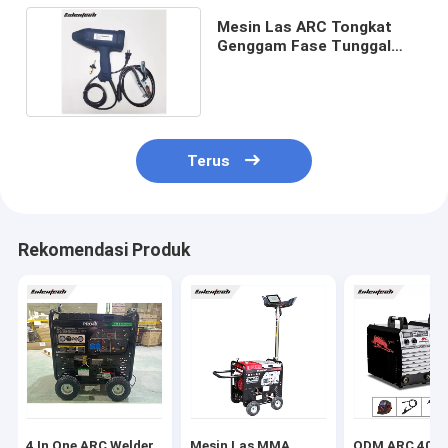
Mesin Las ARC Tongkat
Genggam Fase Tunggal
MMA 120A 220V
Terus
Rekomendasi Produk
4 In One ARC Welder
Mesin Las MMA
ODM ARC 400A