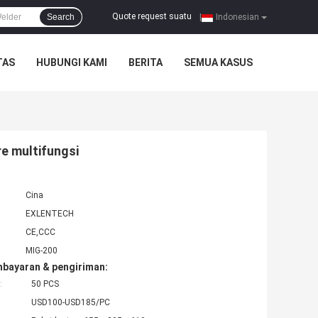
Quote request suatu
Search
|
Indonesian
TAS
HUBUNGI KAMI
BERITA
SEMUA KASUS
re multifungsi
Cina
EXLENTECH
CE,CCC
MIG-200
mbayaran & pengiriman:
:
50 PCS
USD100-USD185/PC