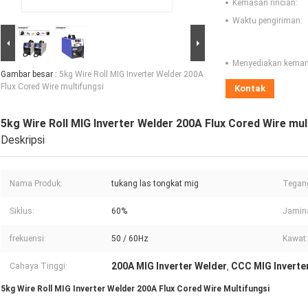
Kemasan rincian:
Waktu pengiriman:
Menyediakan kema
Gambar besar :
5kg Wire Roll MIG Inverter Welder 200A
Flux Cored Wire multifungsi
Kontak
5kg Wire Roll MIG Inverter Welder 200A Flux Cored Wire mul
Deskripsi
Nama Produk:
tukang las tongkat mig
Tegang
Siklus:
60%
Jamin
frekuensi:
50 / 60Hz
Kawat:
200A MIG Inverter Welder
CCC MIG Inverte
Cahaya Tinggi:
,
5kg Wire Roll MIG Inverter Welder 200A Flux Cored Wire Multifungsi