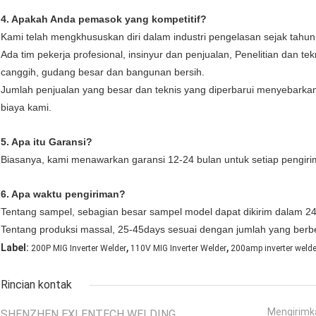
4. Apakah Anda pemasok yang kompetitif?
Kami telah mengkhususkan diri dalam industri pengelasan sejak tahu
Ada tim pekerja profesional, insinyur dan penjualan, Penelitian dan te
canggih, gudang besar dan bangunan bersih.
Jumlah penjualan yang besar dan teknis yang diperbarui menyebarka
biaya kami.
5. Apa itu Garansi?
Biasanya, kami menawarkan garansi 12-24 bulan untuk setiap pengiri
6. Apa waktu pengiriman?
Tentang sampel, sebagian besar sampel model dapat dikirim dalam 24 
Tentang produksi massal, 25-45days sesuai dengan jumlah yang berb
,
,
Label:
200P MIG Inverter Welder
110V MIG Inverter Welder
200amp inverter welde
Rincian kontak
Mengirimk
SHENZHEN EXLENTECH WELDING