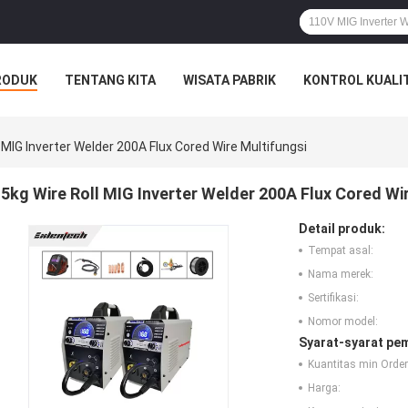
RODUK
TENTANG KITA
WISATA PABRIK
KONTROL KUALI
l MIG Inverter Welder 200A Flux Cored Wire Multifungsi
5kg Wire Roll MIG Inverter Welder 200A Flux Cored Wi
Detail produk:
Tempat asal:
Nama merek:
Sertifikasi:
Nomor model:
Syarat-syarat pe
Kuantitas min Order
Harga: