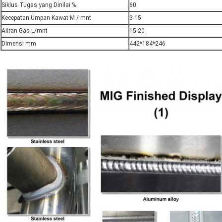
Siklus Tugas yang Dinilai %
60
Kecepatan Umpan Kawat M / mnt
3-15
Aliran Gas L/mnt
15-20
Dimensi mm
442*184*246