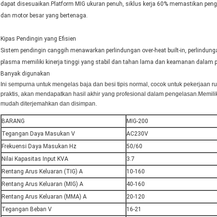
dapat disesuaikan.Platform MIG ukuran penuh, siklus kerja 60% memastikan peng
dan motor besar yang bertenaga.
Kipas Pendingin yang Efisien
Sistem pendingin canggih menawarkan perlindungan over-heat built-in, perlindung
plasma memiliki kinerja tinggi yang stabil dan tahan lama dan keamanan dalam p
Banyak digunakan
Ini sempurna untuk mengelas baja dan besi tipis normal, cocok untuk pekerjaan
praktis, akan mendapatkan hasil akhir yang profesional dalam pengelasan.Memili
mudah diterjemahkan dan disimpan.
BARANG
MIG-200
Tegangan Daya Masukan V
AC230V
Frekuensi Daya Masukan Hz
50/60
Nilai Kapasitas Input KVA
3.7
Rentang Arus Keluaran (TIG) A
10-160
Rentang Arus Keluaran (MIG) A
40-160
Rentang Arus Keluaran (MMA) A
20-120
Tegangan Beban V
16-21