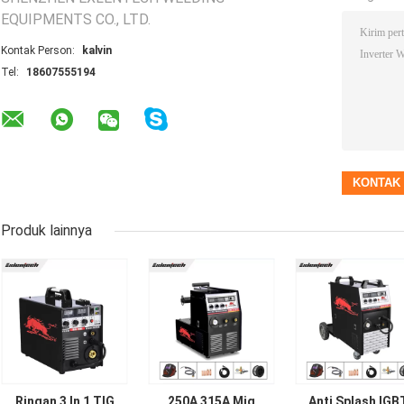
EQUIPMENTS CO., LTD.
Kontak Person:
kalvin
Tel:
18607555194
Produk lainnya
Ringan 3 In 1 TIG
250A 315A Mig
Anti Splash IGB