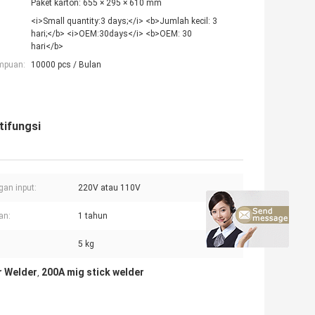
Paket karton: 655 × 295 × 610 mm
<i>Small quantity:3 days;</i> <b>Jumlah kecil: 3
hari;</b> <i>OEM:30days</i> <b>OEM: 30
hari</b>
mpuan:
10000 pcs / Bulan
tifungsi
an input:
220V atau 110V
an:
1 tahun
5 kg
r Welder
200A mig stick welder
,