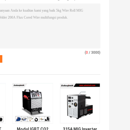
(
0
/ 3000)
T
Modul IGBT CO2
315A MIG Inverter